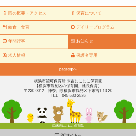
園の概要・アクセス
保育について
給食・食育
デイリープログラム
年間行事
お知らせ
求人情報
保護者専用
pagetopへ
横浜市認可保育所 末吉にこにこ保育園
【横浜市鶴見区の保育園。延長保育】
〒230-0012 神奈川県横浜市鶴見区下末吉1-13-20
TEL 045-580-2526
(C)末吉にこにこ保育園.
PCサイトへ